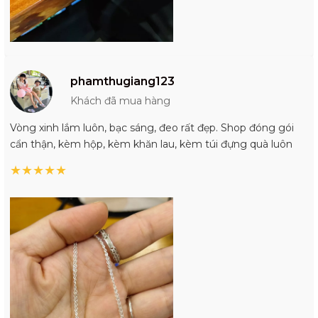
phamthugiang123
Khách đã mua hàng
Vòng xinh lắm luôn, bạc sáng, đeo rất đẹp. Shop đóng gói
cẩn thận, kèm hộp, kèm khăn lau, kèm túi đựng quà luôn
★
★
★
★
★