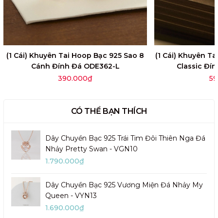
(1 Cái) Khuyên Tai Hoop Bạc 925 Sao 8
(1 Cái) Khuyên T
Cánh Đính Đá ODE362-L
Classic Đí
390.000₫
59
CÓ THỂ BẠN THÍCH
Dây Chuyền Bạc 925 Trái Tim Đôi Thiên Nga Đá
Nhảy Pretty Swan - VGN10
1.790.000₫
Dây Chuyền Bạc 925 Vương Miện Đá Nhảy My
Queen - VYN13
1.690.000₫