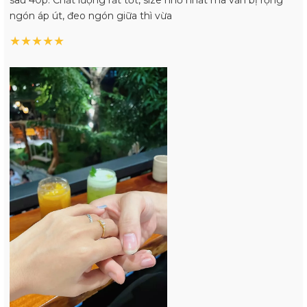
sau 40p. Chất lượng rất tốt, size nhỏ nhất mà vẫn bị rộng
ngón áp út, đeo ngón giữa thì vừa
★
★
★
★
★