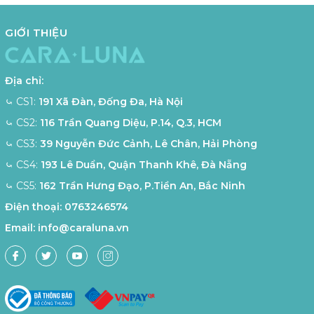
GIỚI THIỆU
Địa chỉ:
⤿ CS1:
191 Xã Đàn, Đống Đa, Hà Nội
⤿ CS2:
116 Trần Quang Diệu, P.14, Q.3, HCM
⤿ CS3:
39 Nguyễn Đức Cảnh, Lê Chân, Hải Phòng
⤿ CS4:
193 Lê Duẩn, Quận Thanh Khê, Đà Nẵng
⤿ CS5:
162 Trần Hưng Đạo, P.Tiền An, Bắc Ninh
Điện thoại:
0763246574
Email:
info@caraluna.vn