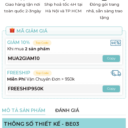
Giao hàng tận nơi
Ship hoả tốc 4H tại
Đóng gói trang
toàn quốc 2-3ngày
Hà Nội và TP.HCM
nhã, sẵn sàng trao
tặng
MÃ GIẢM GIÁ
GIẢM 10%
Top Code
Khi mua
2 sản phẩm
MUA2GIAM10
Copy
FREESHIP
Top Code
Miễn Phí
Vận Chuyển Đơn > 950k
FREESHIP950K
Copy
MÔ TẢ SẢN PHẨM
ĐÁNH GIÁ
THÔNG SỐ THIẾT KẾ - BE03