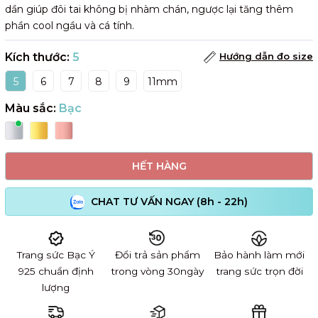
dần giúp đôi tai không bị nhàm chán, ngược lại tăng thêm
phần cool ngầu và cá tính.
Kích thước:
5
Hướng dẫn đo size
5
6
7
8
9
11mm
Màu sắc:
Bạc
HẾT HÀNG
CHAT TƯ VẤN NGAY (8h - 22h)
Trang sức Bạc Ý
Đổi trả sản phẩm
Bảo hành làm mới
925 chuẩn định
trong vòng 30ngày
trang sức trọn đời
lượng