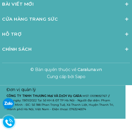
BÀI VIẾT MỚI
CỬA HÀNG TRANG SỨC
HỖ TRỢ
CHÍNH SÁCH
© Bản quyền thuộc về
Caraluna.vn
Cung cấp bởi
Sapo
Đơn vị quản lý
CÔNG TY TNHH THƯƠNG MẠI VÀ DỊCH VỤ CARA
MST: 0109892767 //
Cấp ngày: 19/01/2022 Tại Sở KH & ĐT TP Hà Nội - Người đại diện: Phạm
Tuấn Minh - ĐC: Số 188 Phan Trọng Tuệ, Xã Thanh Liệt, Huyện Thanh Trì,
Thành phố Hà Nội, Việt Nam - Điện thoại: 0763246574