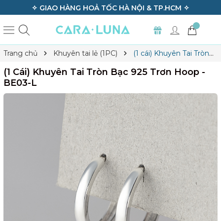
ẤT CẢ SẢN PHẨM ✧
✧ GIAO HÀNG HOẢ TỐC H
Trang chủ
Khuyên tai lẻ (1PC)
(1 cái) Khuyên Tai Tròn
Bạc 925 Trơn Hoop - BE03-L
(1 Cái) Khuyên Tai Tròn Bạc 925 Trơn Hoop -
BE03-L