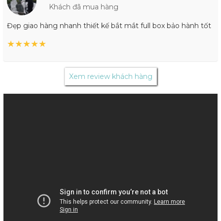
Khách đã mua hàng
Đẹp giao hàng nhanh thiết kế bắt mắt full box bảo hành tốt
★
★
★
★
★
Xem review khách hàng