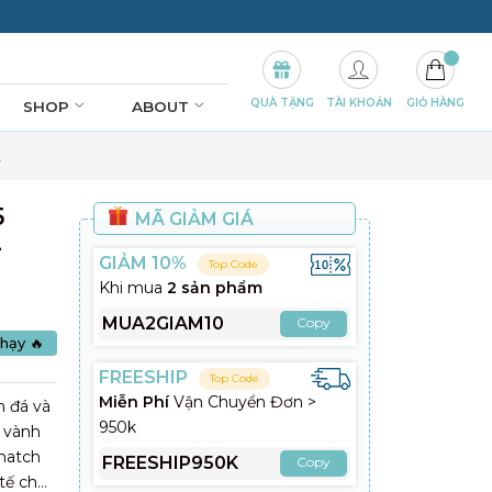
QUÀ TẶNG
TÀI KHOẢN
GIỎ HÀNG
SHOP
ABOUT
L
5
MÃ GIẢM GIÁ
-
GIẢM 10%
Top Code
Khi mua
2 sản phẩm
MUA2GIAM10
Copy
hạy 🔥
FREESHIP
Top Code
Miễn Phí
Vận Chuyển Đơn >
h đá và
950k
h vành
-match
FREESHIP950K
Copy
tế cho