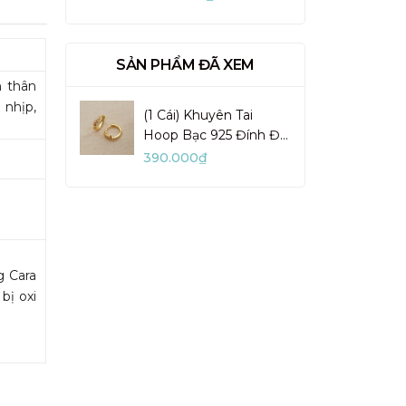
VUN02-1
SẢN PHẨM ĐÃ XEM
n thân
 nhịp,
(1 Cái) Khuyên Tai
Hoop Bạc 925 Đính Đá
Ngẫu Hứng Cành Hoa
390.000₫
- VCE540-L
g Cara
bị oxi