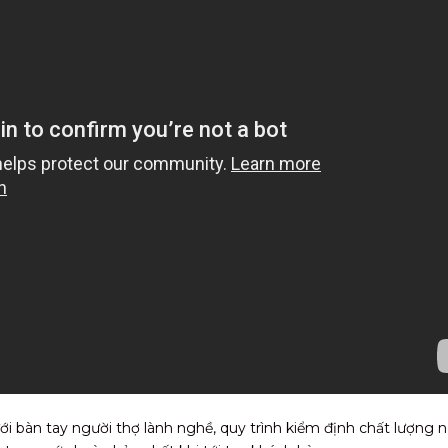
i bàn tay người thợ lành nghề, quy trình kiểm định chất lượng