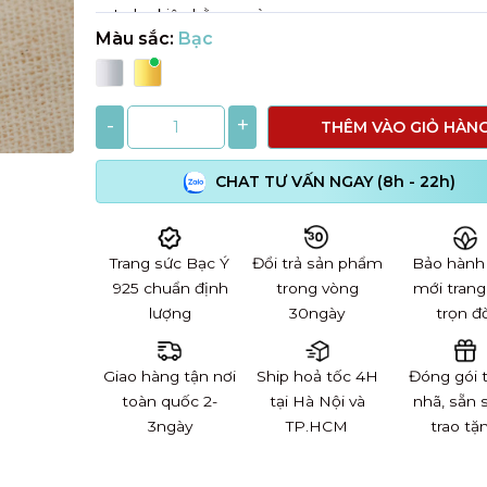
set phụ kiện hằng ngày.
Màu sắc:
Bạc
-
+
THÊM VÀO GIỎ HÀN
CHAT TƯ VẤN NGAY (8h - 22h)
Trang sức Bạc Ý
Đổi trả sản phẩm
Bảo hành
925 chuẩn định
trong vòng
mới trang
lượng
30ngày
trọn đờ
Giao hàng tận nơi
Ship hoả tốc 4H
Đóng gói 
toàn quốc 2-
tại Hà Nội và
nhã, sẵn 
3ngày
TP.HCM
trao tặ