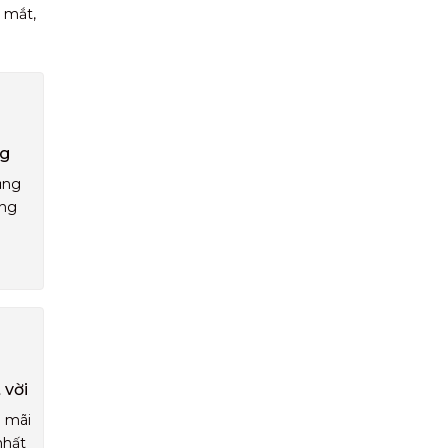
 mắt,
ng
ụng
áng
 vời
u mãi
nhất