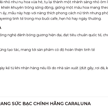
á nhỏ như nụ hoa vừa hé, tụ lại thành một nhánh sáng nhỏ ôm l
h” khiến khuyên trông sống động, giống một mẩu hoa mang theo
 ấy, mẫu này hợp với nàng thích phong cách nữ tính nhưng ph
yering tinh tế trong mọi buổi cafe, hẹn hò hay ngày thường.
A
ông nghệ đánh bóng gương hiện đại, đạt tiêu chuẩn quốc tế, ch
ừng tạo tác, mang tới sản phẩm có độ hoàn thiện tinh tế
 kể từ khi nhận hàng nếu lỗi do nhà sản xuất (đứt gãy, rơi đá,
RANG SỨC BẠC CHÍNH HÃNG CARALUNA