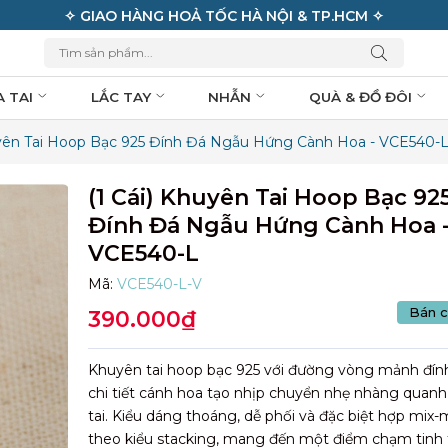
✧ MIỄN PHÍ VẬN CHUYỂN ĐƠN HÀNG 950K ✧
A TAI
LẮC TAY
NHẪN
QUÀ & ĐỒ ĐÔI
uyên Tai Hoop Bạc 925 Đính Đá Ngẫu Hứng Cành Hoa - VCE540-
(1 Cái) Khuyên Tai Hoop Bạc 92
Đính Đá Ngẫu Hứng Cành Hoa 
VCE540-L
Mã:
VCE540-L-V
Bán c
390.000₫
Khuyên tai hoop bạc 925 với đường vòng mảnh đín
chi tiết cánh hoa tạo nhịp chuyển nhẹ nhàng quan
tai. Kiểu dáng thoáng, dễ phối và đặc biệt hợp mix
theo kiểu stacking, mang đến một điểm chạm tinh 