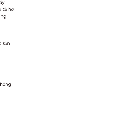
ấy
 cả hơi
óng
o sản
 không