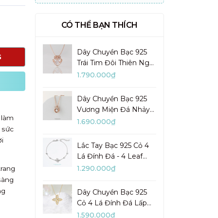
CÓ THỂ BẠN THÍCH
Dây Chuyền Bạc 925
G
Trái Tim Đôi Thiên Nga
Đá Nhảy Pretty Swan -
1.790.000₫
VGN10
Dây Chuyền Bạc 925
Vương Miện Đá Nhảy
 làm
My Queen - VYN13
1.690.000₫
 sức
i
Lắc Tay Bạc 925 Cỏ 4
Lá Đính Đá - 4 Leaf
Clover - VYB27
1.290.000₫
trang
sàng
ng
Dây Chuyền Bạc 925
Cỏ 4 Lá Đính Đá Lấp
Lánh Lady Clover -
1.590.000₫