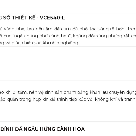
 SỐ THIẾT KẾ - VCE540-L
ủ vàng nhẹ, tạo nền ấm để cụm đá nhỏ tỏa sáng rõ hơn. Trê
bố cục “ngẫu hứng như cành hoa”, không đối xứng nhưng rất có
 và giàu chiều sâu khi nhìn nghiêng.
đeo khi đi tắm, nên vệ sinh sản phẩm bằng khăn lau chuyên dụn
ảo quản trong hộp kín để tránh tiếp xúc với không khí và tránh 
5 ĐÍNH ĐÁ NGẪU HỨNG CÀNH HOA