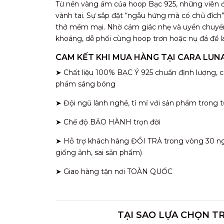
Từ nền vàng ấm của hoop Bạc 925, những viên đ
vành tai. Sự sắp đặt “ngẫu hứng mà có chủ đíc
thở mềm mại. Nhờ cảm giác nhẹ và uyển chuyển
khoáng, dễ phối cùng hoop trơn hoặc nụ đá để la
CAM KẾT KHI MUA HÀNG TẠI CARA LUN
➤ Chất liệu 100% BẠC Ý 925 chuẩn định lượng, c
phẩm sáng bóng
➤ Đội ngũ lành nghề, tỉ mỉ với sản phẩm trong t
➤ Chế độ BẢO HÀNH trọn đời
➤ Hỗ trợ khách hàng ĐỔI TRẢ trong vòng 30 ngày
giống ảnh, sai sản phẩm)
➤ Giao hàng tận nơi TOÀN QUỐC
TẠI SAO LỰA CHỌN T