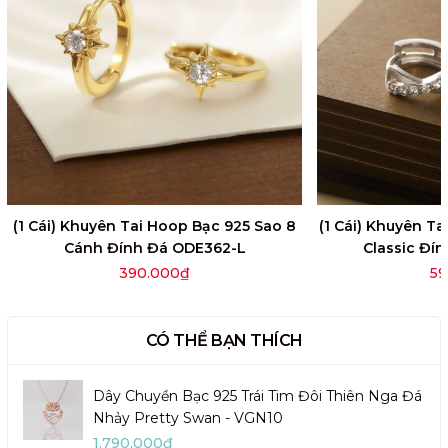
(1 Cái) Khuyên Tai Hoop Bạc 925 Sao 8
(1 Cái) Khuyên T
Cánh Đính Đá ODE362-L
Classic Đí
390.000₫
59
CÓ THỂ BẠN THÍCH
Dây Chuyền Bạc 925 Trái Tim Đôi Thiên Nga Đá
Nhảy Pretty Swan - VGN10
1.790.000₫