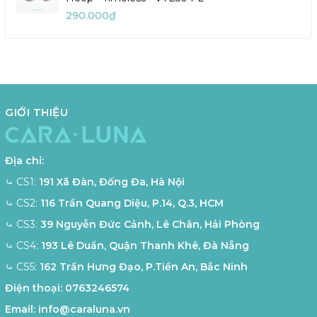
290.000₫
GIỚI THIỆU
Địa chỉ:
⤿ CS1:
191 Xã Đàn, Đống Đa, Hà Nội
⤿ CS2:
116 Trần Quang Diệu, P.14, Q.3, HCM
⤿ CS3:
39 Nguyễn Đức Cảnh, Lê Chân, Hải Phòng
⤿ CS4:
193 Lê Duẩn, Quận Thanh Khê, Đà Nẵng
⤿ CS5:
162 Trần Hưng Đạo, P.Tiền An, Bắc Ninh
Điện thoại:
0763246574
Email:
info@caraluna.vn