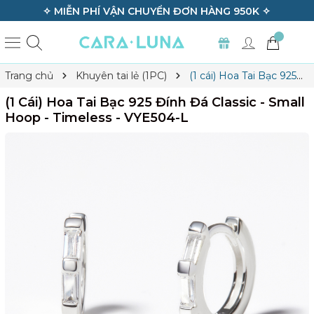
0K ✧
✧ BẢO HÀNH TRỌN ĐỜI TẤT CẢ SẢN PH
Trang chủ
Khuyên tai lẻ (1PC)
(1 cái) Hoa Tai Bạc 925
Đính Đá Classic - Small Hoop - Timeless - VYE504-L
(1 Cái) Hoa Tai Bạc 925 Đính Đá Classic - Small
Hoop - Timeless - VYE504-L