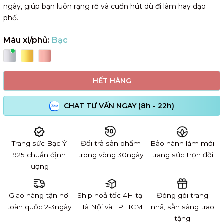
ngày, giúp bạn luôn rạng rỡ và cuốn hút dù đi làm hay dạo
phố.
Màu xi/phủ:
Bạc
HẾT HÀNG
CHAT TƯ VẤN NGAY (8h - 22h)
Trang sức Bạc Ý
Đổi trả sản phẩm
Bảo hành làm mới
925 chuẩn định
trong vòng 30ngày
trang sức trọn đời
lượng
Giao hàng tận nơi
Ship hoả tốc 4H tại
Đóng gói trang
toàn quốc 2-3ngày
Hà Nội và TP.HCM
nhã, sẵn sàng trao
tặng