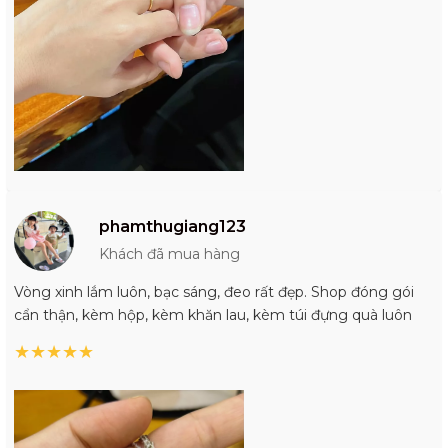
phamthugiang123
Khách đã mua hàng
Vòng xinh lắm luôn, bạc sáng, đeo rất đẹp. Shop đóng gói
cẩn thận, kèm hộp, kèm khăn lau, kèm túi đựng quà luôn
★
★
★
★
★