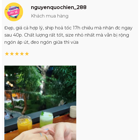
nguyenquochien_288
Khách mua hàng
Đẹp, giá cả hợp lý, ship hoả tốc 17h chiều mà nhận đc ngay
sau 40p. Chất lượng rất tốt, size nhỏ nhất mà vẫn bị rộng
ngón áp út, đeo ngón giữa thì vừa
★
★
★
★
★