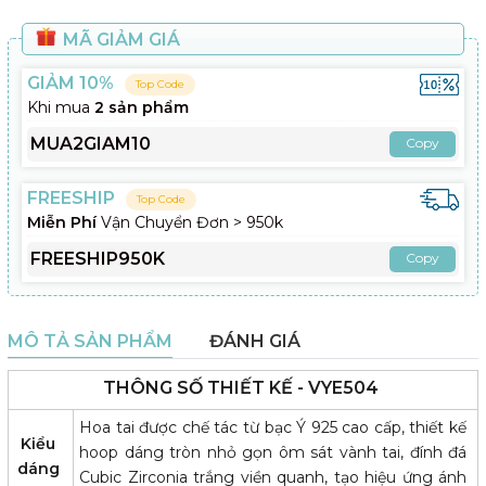
MÃ GIẢM GIÁ
GIẢM 10%
Top Code
Khi mua
2 sản phẩm
MUA2GIAM10
Copy
FREESHIP
Top Code
Miễn Phí
Vận Chuyển Đơn > 950k
FREESHIP950K
Copy
MÔ TẢ SẢN PHẨM
ĐÁNH GIÁ
THÔNG SỐ THIẾT KẾ - VYE504
Hoa tai được chế tác từ bạc Ý 925 cao cấp, thiết kế
Kiểu
hoop dáng tròn nhỏ gọn ôm sát vành tai, đính đá
dáng
Cubic Zirconia trắng viền quanh, tạo hiệu ứng ánh