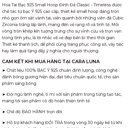
Hoa Tai Bạc 925 Small Hoop Đính Đá Classic - Timeless được
chế tác từ bạc Ý 925 cao cấp, thiết kế small hoop dáng tròn
nhỏ gọn ôm sát vành tai, viền quanh bởi những viên đá Cubic
Zirconia trắng lấp lánh, mang đến vẻ rạng rỡ và tinh tế. Mỗi
vòng tròn khép kín tượng trưng cho sự vĩnh cửu và trọn vẹn
trong tình yêu, là lời nhắc về vẻ đẹp bền bỉ theo thời gian.
Thiết kế thanh lịch, dễ phối cùng trang phục công sở, váy tiệc
hay làm quà tặng đầy ý nghĩa cho người thương.
CAM KẾT KHI MUA HÀNG TẠI CARA LUNA
➤ Chất liệu 100% BẠC Ý 925 chuẩn định lượng, công nghệ
đánh bóng gương hiện đại, đạt tiêu chuẩn quốc tế, cho sản
phẩm sáng bóng
➤ Đội ngũ lành nghề, tỉ mỉ với sản phẩm trong từng tạo tác,
mang tới sản phẩm có độ hoàn thiện tinh tế
➤ Chế độ BẢO HÀNH trọn đời
➤ Hỗ trợ khách hàng ĐỔI TRẢ trong vòng 30 ngày kể từ khi